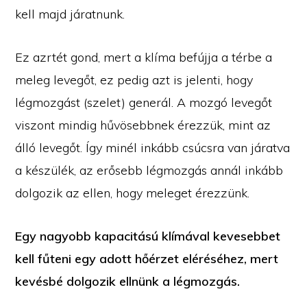
kell majd járatnunk.
Ez azrtét gond, mert a klíma befújja a térbe a
meleg levegőt, ez pedig azt is jelenti, hogy
légmozgást (szelet) generál. A mozgó levegőt
viszont mindig hűvösebbnek érezzük, mint az
álló levegőt. Így minél inkább csúcsra van járatva
a készülék, az erősebb légmozgás annál inkább
dolgozik az ellen, hogy meleget érezzünk.
Egy nagyobb kapacitású klímával kevesebbet
kell fűteni egy adott hőérzet eléréséhez, mert
kevésbé dolgozik ellnünk a légmozgás.