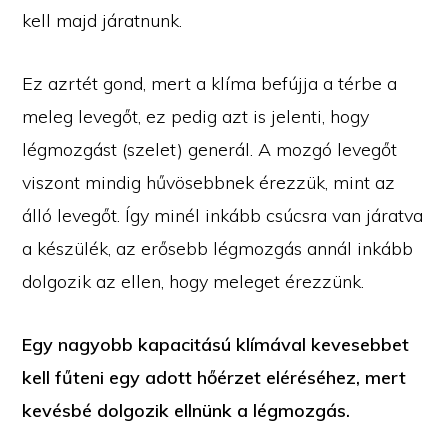
kell majd járatnunk.
Ez azrtét gond, mert a klíma befújja a térbe a
meleg levegőt, ez pedig azt is jelenti, hogy
légmozgást (szelet) generál. A mozgó levegőt
viszont mindig hűvösebbnek érezzük, mint az
álló levegőt. Így minél inkább csúcsra van járatva
a készülék, az erősebb légmozgás annál inkább
dolgozik az ellen, hogy meleget érezzünk.
Egy nagyobb kapacitású klímával kevesebbet
kell fűteni egy adott hőérzet eléréséhez, mert
kevésbé dolgozik ellnünk a légmozgás.