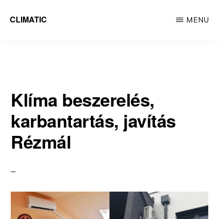
Skip
CLIMATIC
MENU
to
Climatic
main
content
Klíma beszerelés,
karbantartás, javítás
Rézmál