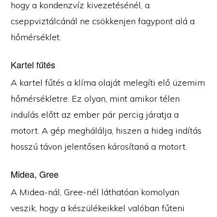
hogy a kondenzvíz kivezetésénél, a
cseppviztálcánál ne csökkenjen fagypont alá a
hőmérséklet.
Kartel fűtés
A kartel fűtés a klíma olaját melegíti elő üzemim
hőmérsékletre. Ez olyan, mint amikor télen
indulás előtt az ember pár percig járatja a
motort. A gép meghálálja, hiszen a hideg indítás
hosszú távon jelentősen károsítaná a motort.
Midea, Gree
A Midea-nál, Gree-nél láthatóan komolyan
veszik, hogy a készülékeikkel valóban fűteni